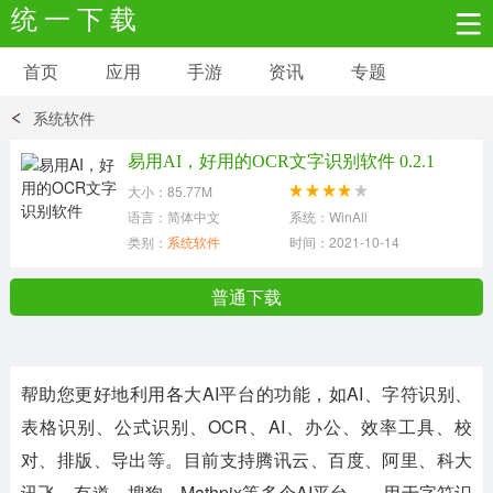
统 一 下 载
首页
应用
手游
资讯
专题
安卓应用
安卓游戏
系统软件
新闻资讯
社交聊天
生活实用
易用AI，好用的OCR文字识别软件 0.2.1
大小：85.77M
网络购物
金融理财
拍照美颜
语言：简体中文
系统：WinAll
类别：
系统软件
时间：2021-10-14
学习教育
商务办公
户外运动
普通下载
地图导航
主题美化
媒体影音
帮助您更好地利用各大AI平台的功能，如AI、字符识别、
系统工具
其它应用
表格识别、公式识别、OCR、AI、办公、效率工具、校
对、排版、导出等。目前支持腾讯云、百度、阿里、科大
讯飞、有道、搜狗、Mathpix等多个AI平台。，用于字符识