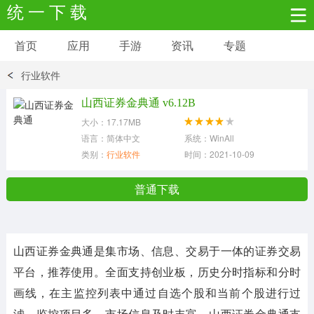
统 一 下 载
首页
应用
手游
资讯
专题
安卓应用
安卓游戏
行业软件
新闻资讯
社交聊天
生活实用
山西证券金典通 v6.12B
大小：17.17MB
网络购物
金融理财
拍照美颜
语言：简体中文
系统：WinAll
类别：
行业软件
时间：2021-10-09
学习教育
商务办公
户外运动
普通下载
地图导航
主题美化
媒体影音
山西证券金典通是集市场、信息、交易于一体的证券交易
系统工具
其它应用
平台，推荐使用。全面支持创业板，历史分时指标和分时
画线，在主监控列表中通过自选个股和当前个股进行过
滤，监控项目多，市场信息及时丰富。山西证券金典通支