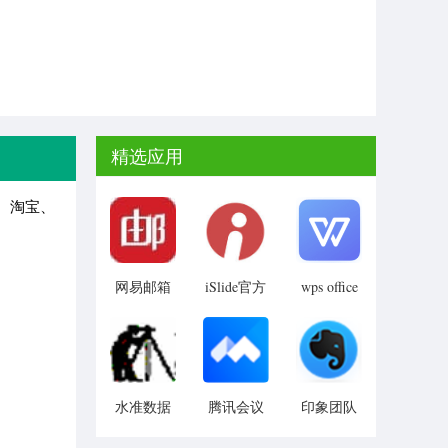
精选应用
、淘宝、
网易邮箱
iSlide官方
wps office
2020校园
大师官方
版
官方
版
水准数据
腾讯会议
印象团队
生成系统
官方电脑
官方版
版