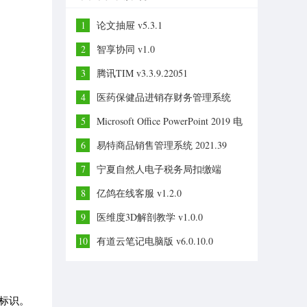
1
论文抽屉 v5.3.1
2
智享协同 v1.0
3
腾讯TIM v3.3.9.22051
4
医药保健品进销存财务管理系统
v33.4.9
5
Microsoft Office PowerPoint 2019 电
脑版
6
易特商品销售管理系统 2021.39
7
宁夏自然人电子税务局扣缴端
v3.1.144官方版
8
亿鸽在线客服 v1.2.0
9
医维度3D解剖教学 v1.0.0
10
有道云笔记电脑版 v6.0.10.0
标识。