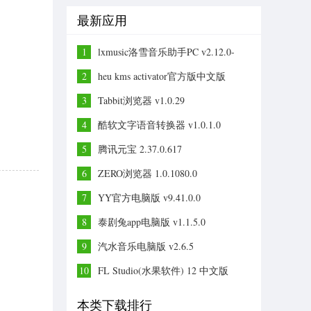
最新应用
1
lxmusic洛雪音乐助手PC v2.12.0-
beta.6
2
heu kms activator官方版中文版
v63.2.0
3
Tabbit浏览器 v1.0.29
4
酷软文字语音转换器 v1.0.1.0
5
腾讯元宝 2.37.0.617
6
ZERO浏览器 1.0.1080.0
7
YY官方电脑版 v9.41.0.0
8
泰剧兔app电脑版 v1.1.5.0
9
汽水音乐电脑版 v2.6.5
10
FL Studio(水果软件) 12 中文版
本类下载排行