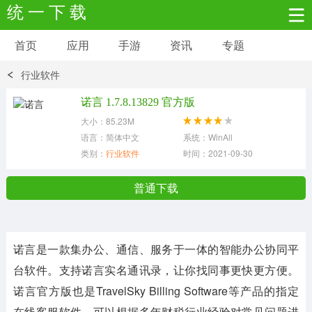
统 一 下 载
首页
应用
手游
资讯
专题
安卓应用
安卓游戏
行业软件
新闻资讯
社交聊天
生活实用
诺言 1.7.8.13829 官方版
大小：85.23M
网络购物
金融理财
拍照美颜
语言：简体中文
系统：WinAll
类别：
行业软件
时间：2021-09-30
学习教育
商务办公
户外运动
普通下载
地图导航
主题美化
媒体影音
诺言
是一款集办公、通信、服务于一体的智能办公协同平
系统工具
其它应用
台软件。支持诺言实名通讯录，让你找同事更快更方便。
诺言
官方版
也是TravelSky Billing Software等产品的指定
在线客服软件，可以根据多年财税行业经验对常见问题进