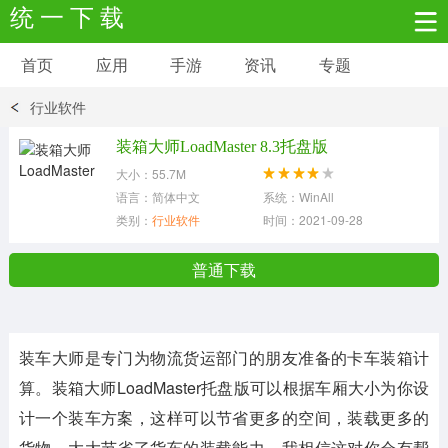
统 一 下 载
首页
应用
手游
资讯
专题
安卓应用
安卓游戏
行业软件
新闻资讯
社交聊天
生活实用
装箱大师LoadMaster 8.3托盘版
大小：55.7M
网络购物
金融理财
拍照美颜
语言：简体中文
系统：WinAll
类别：
行业软件
时间：2021-09-28
学习教育
商务办公
户外运动
普通下载
地图导航
主题美化
媒体影音
装车大师
是专门为物流货运部门的朋友准备的卡车装箱计
系统工具
其它应用
算。
装箱大师LoadMaster托盘版
可以根据车厢大小为你设
计一个装车方案，这样可以节省更多的空间，装载更多的
货物，大大节省了货车的装载能力。我相信这对你会有帮