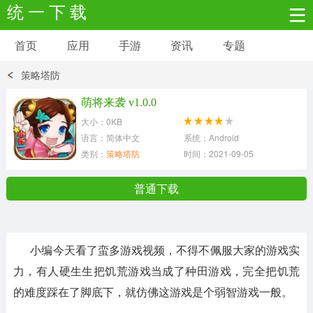
统 一 下 载
首页
应用
手游
资讯
专题
安卓应用
安卓游戏
策略塔防
新闻资讯
社交聊天
生活实用
萌将来袭 v1.0.0
大小：0KB
网络购物
金融理财
拍照美颜
语言：简体中文
系统：Android
类别：
策略塔防
时间：2021-09-05
学习教育
商务办公
户外运动
普通下载
地图导航
主题美化
媒体影音
小编今天看了蛮多游戏视频，不得不佩服大家的游戏实
系统工具
其它应用
力，有人硬生生把饥荒游戏当成了种田游戏，完全把饥荒
的难度踩在了脚底下，就仿佛这游戏是个弱智游戏一般。