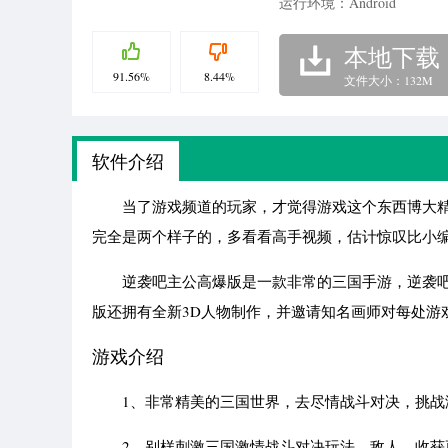
运行环境：Android
本地下载
91.56%
8.44%
文件大小：132M
软件介绍
当了游戏频道的玩家，才觉得游戏这个东西博大精
完全是两个样子的，多看看高手视频，估计惊叹比小
逆袭吧主公高爆版是一款非常的三国手游，逆袭吧
版还拥有全新3D人物制作，并邀请知名画师对每处游
游戏介绍
1、非常精美的三国世界，去尽情战斗对决，挑战
2、别样刺激三国激情战斗对决玩法，敌人，收获