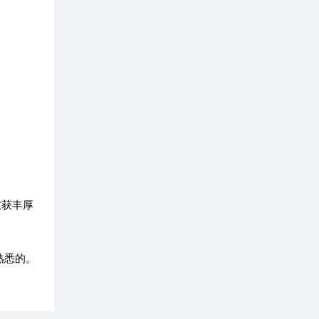
收获丰厚
熟悉的。