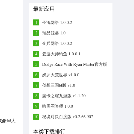
最新应用
1
圣鸿网络 1.0.0.2
2
瑞品源趣 1.0
3
企兵网络 1.0.0.2
4
云游大师钓鱼 1.0.0.1
5
Dodge Race With Ryan Master官方版
v1.0
6
妖罗大荒世界 v1.0.0
7
创想三国bt版 v1.0
8
魔卡之耀九游版 v1.1.20
9
暗黑召唤师 1.0.0
10
秘境对决百度版 v0.2.66.907
取豪华大
本类下载排行