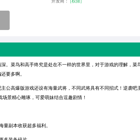
开发商：
[权限]
深。菜鸟和高手终究是处在不一样的世界里，对于游戏的理解，菜
编还要多啊。
主公高爆版游戏还设有海量武将，不同武将具有不同招式！逆袭吧
戏场景精心雕琢，可爱萌妹结合逗趣剧情！
海量副本收获超多福利。
更多装备碎片。