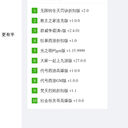
1
无限转生天罚诀折扣版 v2.0
2
教主之家送充版 v1.0.0
3
群威争霸满v版 v2.4.01
，更有半
4
狂暴西游折扣版 v1.0
5
光之萌约gm版 v1.15.9999
6
大家一起上九游版 v27.0.0
7
代号西游高爆版 v1.0.0
8
代号西游GM版 v1.0.0
9
梵天烈焰折扣版 v1.1
10
社会你关哥高爆版 v1.0.0