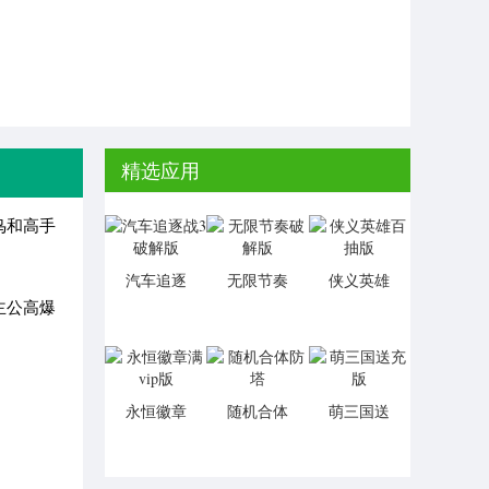
精选应用
鸟和高手
汽车追逐
无限节奏
侠义英雄
战3破解版
破解版
百抽版
主公高爆
永恒徽章
随机合体
萌三国送
满vip版
防塔
充版