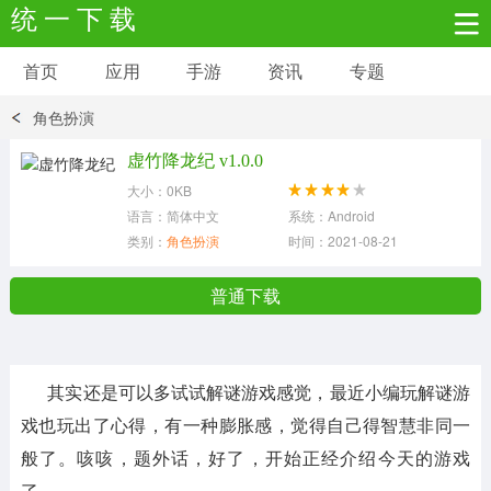
统 一 下 载
首页
应用
手游
资讯
专题
安卓应用
安卓游戏
角色扮演
新闻资讯
社交聊天
生活实用
虚竹降龙纪 v1.0.0
大小：0KB
网络购物
金融理财
拍照美颜
语言：简体中文
系统：Android
类别：
角色扮演
时间：2021-08-21
学习教育
商务办公
户外运动
普通下载
地图导航
主题美化
媒体影音
其实还是可以多试试解谜游戏感觉，最近小编玩解谜游
系统工具
其它应用
戏也玩出了心得，有一种膨胀感，觉得自己得智慧非同一
般了。咳咳，题外话，好了，开始正经介绍今天的游戏
了。