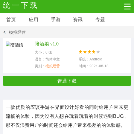
统 一 下 载
首页
应用
手游
资讯
专题
安卓应用
安卓游戏
模拟经营
新闻资讯
社交聊天
生活实用
陪酒娘 v1.0
大小：0KB
网络购物
金融理财
拍照美颜
语言：简体中文
系统：Android
类别：
模拟经营
时间：2021-08-13
学习教育
商务办公
户外运动
普通下载
地图导航
主题美化
媒体影音
一款优质的应该手游在界面设计好看的同时给用户带来更
系统工具
其它应用
流畅的体验，因为没有人想在玩着玩着的时候遇到BUG，
那不仅浪费用户的时间还会给用户带来很差的的体验感。