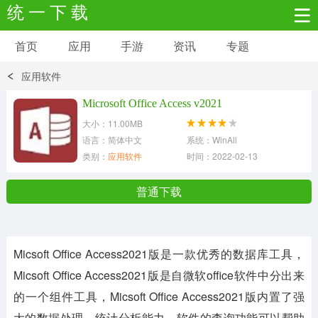
统 一 下 载
首页
应用
手游
资讯
专题
安卓应用
安卓游戏
应用软件
新闻资讯
社交聊天
生活实用
Microsoft Office Access v2021
大小：11.00MB
网络购物
金融理财
拍照美颜
语言：简体中文
系统：WinAll
类别：
应用软件
时间：2022-02-13
学习教育
商务办公
户外运动
普通下载
地图导航
主题美化
媒体影音
Micsoft Office Access2021版是一款优秀的数据库工具，
系统工具
其它应用
Micsoft Office Access2021版是自微软office软件中分出来
的一个组件工具，Micsoft Office Access2021版内置了强
大的数据处理、统计分析能力，软件的查询功能可以帮助