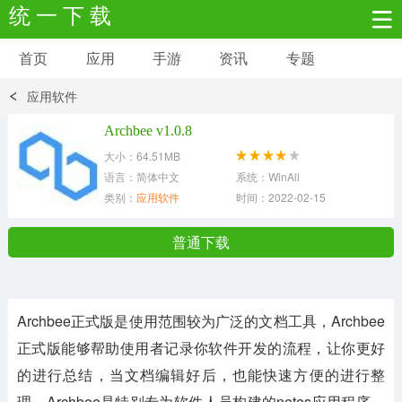
统 一 下 载
首页
应用
手游
资讯
专题
安卓应用
安卓游戏
应用软件
新闻资讯
社交聊天
生活实用
Archbee v1.0.8
大小：64.51MB
网络购物
金融理财
拍照美颜
语言：简体中文
系统：WinAll
类别：
应用软件
时间：2022-02-15
学习教育
商务办公
户外运动
普通下载
地图导航
主题美化
媒体影音
Archbee正式版是使用范围较为广泛的文档工具，Archbee
系统工具
其它应用
正式版能够帮助使用者记录你软件开发的流程，让你更好
的进行总结，当文档编辑好后，也能快速方便的进行整
理。Archbee是特别专为软件人员构建的notes应用程序，