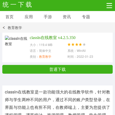
统 一 下 载
首页
应用
手游
资讯
专题
安卓应用
安卓游戏
教育教学
新闻资讯
社交聊天
生活实用
classln在线教室 v4.2.5.350
大小：119.4 MB
网络购物
金融理财
拍照美颜
语言：简体中文
系统：WinAll
类别：
教育教学
时间：2022-01-23
学习教育
商务办公
户外运动
普通下载
地图导航
主题美化
媒体影音
classln在线教室是一款功能强大的在线教学软件，针对教
系统工具
其它应用
师与学生两种不同的用户，通过不同的账户类型登录，在
界面与功能上也有所不同，在教师端上，主要为您提供了
课程管理、课节统计、资源管理、教师管理、学生管理、