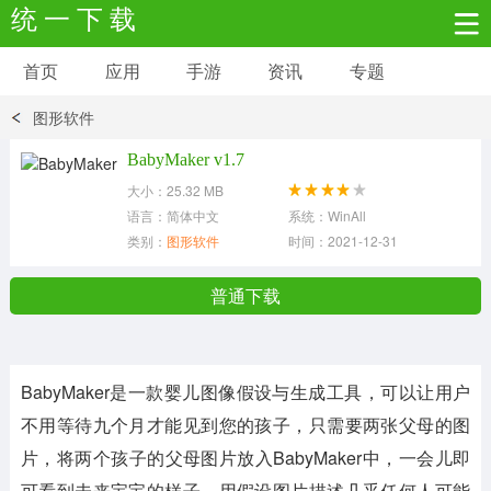
统 一 下 载
首页
应用
手游
资讯
专题
安卓应用
安卓游戏
图形软件
新闻资讯
社交聊天
生活实用
BabyMaker v1.7
大小：25.32 MB
网络购物
金融理财
拍照美颜
语言：简体中文
系统：WinAll
类别：
图形软件
时间：2021-12-31
学习教育
商务办公
户外运动
普通下载
地图导航
主题美化
媒体影音
BabyMaker是一款婴儿图像假设与生成工具，可以让用户
系统工具
其它应用
不用等待九个月才能见到您的孩子，只需要两张父母的图
片，将两个孩子的父母图片放入BabyMaker中，一会儿即
可看到未来宝宝的样子，用假设图片描述几乎任何人可能