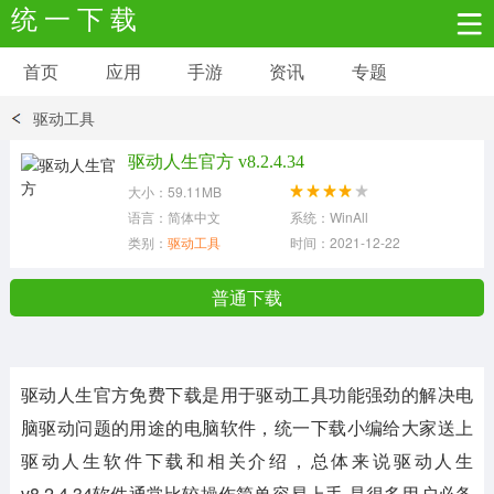
统 一 下 载
首页
应用
手游
资讯
专题
安卓应用
安卓游戏
驱动工具
新闻资讯
社交聊天
生活实用
驱动人生官方 v8.2.4.34
大小：59.11MB
网络购物
金融理财
拍照美颜
语言：简体中文
系统：WinAll
类别：
驱动工具
时间：2021-12-22
学习教育
商务办公
户外运动
普通下载
地图导航
主题美化
媒体影音
驱动人生官方免费下载
是用于驱动工具功能强劲的解决电
系统工具
其它应用
脑驱动问题的用途的电脑软件，统一下载小编给大家送上
驱动人生
软件下载和相关介绍，总体来说
驱动人生
v8.2.4.34
软件通常比较操作简单容易上手,是很多用户必备