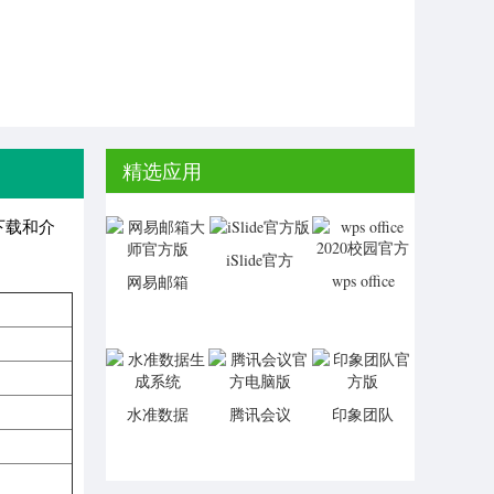
精选应用
下载和介
iSlide官方
wps office
网易邮箱
版
2020校园
大师官方
官方
版
水准数据
腾讯会议
印象团队
生成系统
官方电脑
官方版
版