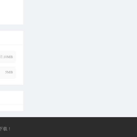
87.10MB
5MB
下载！