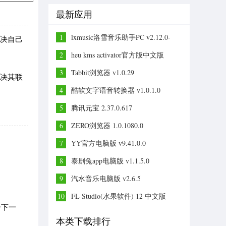
最新应用
1
lxmusic洛雪音乐助手PC v2.12.0-
解决自己
beta.6
2
heu kms activator官方版中文版
v63.2.0
3
Tabbit浏览器 v1.0.29
解决其联
4
酷软文字语音转换器 v1.0.1.0
5
腾讯元宝 2.37.0.617
6
ZERO浏览器 1.0.1080.0
7
YY官方电脑版 v9.41.0.0
8
泰剧兔app电脑版 v1.1.5.0
9
汽水音乐电脑版 v2.6.5
10
FL Studio(水果软件) 12 中文版
击下一
本类下载排行