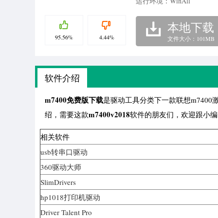
运行环境：WinAll
本地下载
95.56%
4.44%
文件大小：101MB
软件介绍
m7400免费版下载
是驱动工具分类下一款联想m740
m7400v2018
绍，需要这款
软件的朋友们，欢迎跟小编
相关软件
usb转串口驱动
360驱动大师
SlimDrivers
hp1018打印机驱动
Driver Talent Pro