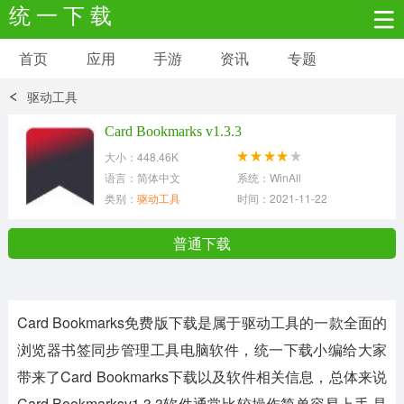
统 一 下 载
首页
应用
手游
资讯
专题
安卓应用
安卓游戏
驱动工具
新闻资讯
社交聊天
生活实用
Card Bookmarks v1.3.3
大小：448.46K
网络购物
金融理财
拍照美颜
语言：简体中文
系统：WinAll
类别：
驱动工具
时间：2021-11-22
学习教育
商务办公
户外运动
普通下载
地图导航
主题美化
媒体影音
Card Bookmarks免费版下载
是属于驱动工具的一款全面的
系统工具
其它应用
浏览器书签同步管理工具电脑软件，统一下载小编给大家
带来了
Card Bookmarks
下载以及软件相关信息，总体来说
Card Bookmarksv1.3.3
软件通常比较操作简单容易上手,是