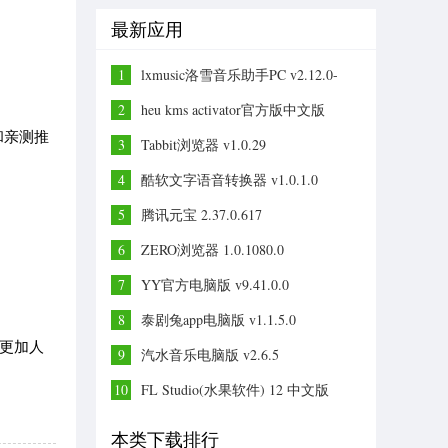
最新应用
1
lxmusic洛雪音乐助手PC v2.12.0-
beta.6
2
heu kms activator官方版中文版
v63.2.0
和亲测推
3
Tabbit浏览器 v1.0.29
4
酷软文字语音转换器 v1.0.1.0
5
腾讯元宝 2.37.0.617
6
ZERO浏览器 1.0.1080.0
7
YY官方电脑版 v9.41.0.0
8
泰剧兔app电脑版 v1.1.5.0
供更加人
9
汽水音乐电脑版 v2.6.5
10
FL Studio(水果软件) 12 中文版
本类下载排行