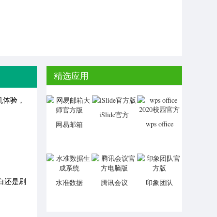
精选应用
机体验，
iSlide官方
wps office
网易邮箱
版
2020校园
大师官方
官方
版
白还是刷
水准数据
腾讯会议
印象团队
生成系统
官方电脑
官方版
版