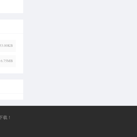
33.00KB
16.75MB
下载！