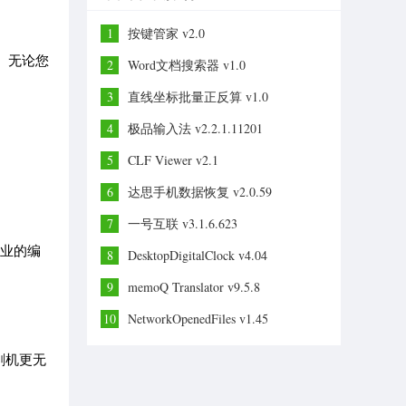
1
按键管家 v2.0
。无论您
2
Word文档搜索器 v1.0
3
直线坐标批量正反算 v1.0
4
极品输入法 v2.2.1.11201
5
CLF Viewer v2.1
6
达思手机数据恢复 v2.0.59
7
一号互联 v3.1.6.623
专业的编
8
DesktopDigitalClock v4.04
9
memoQ Translator v9.5.8
10
NetworkOpenedFiles v1.45
刷机更无