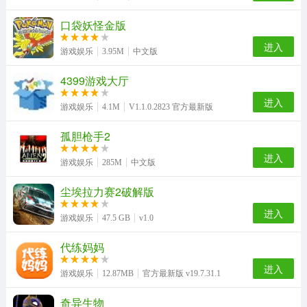
口袋妖怪金版
进入
游戏娱乐
3.95M
中文版
4399游戏大厅
进入
游戏娱乐
4.1M
V1.1.0.2823 官方最新版
孤胆枪手2
进入
游戏娱乐
285M
中文版
尘埃拉力赛2破解版
进入
游戏娱乐
47.5 GB
v1.0
代练妈妈
进入
游戏娱乐
12.87MB
官方最新版 v19.7.31.1
奇异生物