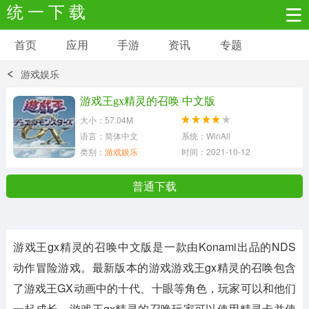
统 一 下 载
首页
应用
手游
资讯
专题
安卓应用
安卓游戏
游戏娱乐
新闻资讯
社交聊天
生活实用
游戏王gx精灵的召唤 中文版
大小：57.04M
网络购物
金融理财
拍照美颜
语言：简体中文
系统：WinAll
类别：
游戏娱乐
时间：2021-10-12
学习教育
商务办公
户外运动
普通下载
地图导航
主题美化
媒体影音
游戏王gx精灵的召唤中文版是一款由Konami出品的NDS
系统工具
其它应用
动作冒险游戏。最新版本的游戏游戏王gx精灵的召唤包含
了游戏王GX动画中的十代、十眼等角色，玩家可以和他们
一起成长。游戏王gx精灵的召唤玩家可以使用精灵卡并使