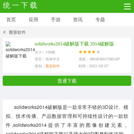
统 一 下 载
首页
应用
手游
资讯
专题
安卓应用
安卓游戏
图形软件
新闻资讯
社交聊天
生活实用
solidworks2014破解版下载 2014破解版
大小：10MB
网络购物
金融理财
拍照美颜
语言：简体中文
系统：/Win8/Win7/WinXP
类别：
图形软件
时间：2021-02-07
学习教育
商务办公
户外运动
普通下载
地图导航
主题美化
媒体影音
solidworks2014破解版是一款非常不错的3D设计、模
系统工具
其它应用
拟、技术传播、产品数据管理和可持续性设计的一款软
件,solidworks2014提供了丰富的图像创建元素，
solidworks2014破解版下载以及强大的3D图像制作功能，